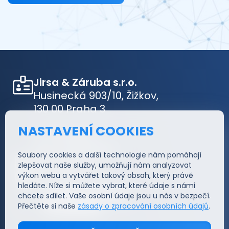
Jirsa & Záruba s.r.o.
Husinecká 903/10, Žižkov,
130 00 Praha 3
NASTAVENÍ COOKIES
IČ: 05348633
DIČ: CZ05348633
Soubory cookies a další technologie nám pomáhají
jakub@j-z.cz
zlepšovat naše služby, umožňují nám analyzovat
@JirsaZaruba
výkon webu a vytvářet takový obsah, který právě
hledáte. Níže si můžete vybrat, které údaje s námi
Informace
chcete sdílet. Vaše osobní údaje jsou u nás v bezpečí.
Funkce
Přečtěte si naše
zásady o zpracování osobních údajů
.
Cena