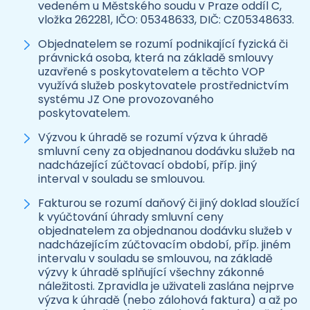
vedeném u Městského soudu v Praze oddíl C,
vložka 262281, IČO: 05348633, DIČ: CZ05348633.
Objednatelem se rozumí podnikající fyzická či
právnická osoba, která na základě smlouvy
uzavřené s poskytovatelem a těchto VOP
využívá služeb poskytovatele prostřednictvím
systému JZ One provozovaného
poskytovatelem.
Výzvou k úhradě se rozumí výzva k úhradě
smluvní ceny za objednanou dodávku služeb na
nadcházející zúčtovací období, příp. jiný
interval v souladu se smlouvou.
Fakturou se rozumí daňový či jiný doklad sloužící
k vyúčtování úhrady smluvní ceny
objednatelem za objednanou dodávku služeb v
nadcházejícím zúčtovacím období, příp. jiném
intervalu v souladu se smlouvou, na základě
výzvy k úhradě splňující všechny zákonné
náležitosti. Zpravidla je uživateli zaslána nejprve
výzva k úhradě (nebo zálohová faktura) a až po