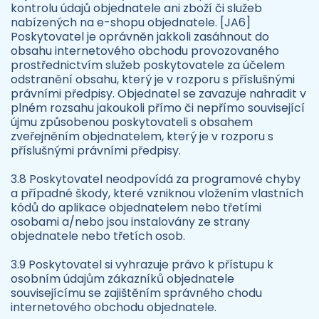
kontrolu údajů objednatele ani zboží či služeb
nabízených na e-shopu objednatele. [JA6]
Poskytovatel je oprávněn jakkoli zasáhnout do
obsahu internetového obchodu provozovaného
prostřednictvím služeb poskytovatele za účelem
odstranění obsahu, který je v rozporu s příslušnými
právními předpisy. Objednatel se zavazuje nahradit v
plném rozsahu jakoukoli přímo či nepřímo související
újmu způsobenou poskytovateli s obsahem
zveřejněním objednatelem, který je v rozporu s
příslušnými právními předpisy.
3.8 Poskytovatel neodpovídá za programové chyby
a případné škody, které vzniknou vložením vlastních
kódů do aplikace objednatelem nebo třetími
osobami a/nebo jsou instalovány ze strany
objednatele nebo třetích osob.
3.9 Poskytovatel si vyhrazuje právo k přístupu k
osobním údajům zákazníků objednatele
souvisejícímu se zajištěním správného chodu
internetového obchodu objednatele.