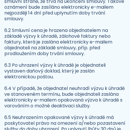
smluvní straně, že trvá na ukončení smlouvy. Takové
oznámení bude zasíláno elektronicky e-mailem
nejpozději 14 dní před uplynutím doby trvání
smlouvy.
6.2 Smluvní cena je hrazena objednatelem na
základě výzvy k úhradě, zálohové faktury nebo
faktury, která je zaslána elektronicky e-mailem
objednateli na základě smlouvy, příp. před
prodloužením doby trvání smlouvy.
6.3 Po uhrazení výzvy k úhradě je objednateli
vystaven daňový doklad, který je zaslán
elektronickou poštou.
6.4 V případě, že objednatel neuhradí výzvu k úhradě
ve stanoveném termínu, bude objednateli zaslána
elektronicky e-mailem opakovaná výzva k úhradě s
varováním o možné deaktivaci služby.
6.5 Neuhrazením opakované výzvy k úhradě má
poskytovatel právo na omezení a/nebo pozastavení
služby do doby uhrazení. Po uplynutí lhůty 30 dnů je