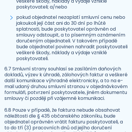
veškeré škody, náklady a výdaje vzniklé
poskytovateli; a/nebo
pokud objednatel nezaplatí smluvní cenu nebo
jakoukoli její část ani do 30 dní po lhůtě
splatnosti, bude poskytovatel oprávněn od
smlouvy odstoupit, a to písemným oznámením
doručeným objednateli. V takovém případě
bude objednatel povinen nahradit poskytovateli
veškeré škody, náklady a výdaje vzniklé
poskytovateli.
6.7 Smluvní strany souhlasí se zasíláním daňových
dokladů, výzev k úhradě, zálohových faktur a veškeré
další komunikace výhradně elektronicky, a to na e-
mail udaný druhou smluvní stranou v objednávkovém
formuláři, potvrzení poskytovatele, jiném dokumentu
smlouvy či později při vzájemné komunikaci.
6.8 Pouze v případě, že faktura nebude obsahovat
náležitosti dle § 435 občanského zákoníku, bude
objednatel oprávněn vrátit fakturu poskytovateli, a
to do tří (3) pracovních dnů od jejího doručení