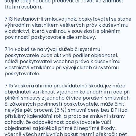
stejně tak ji nebude předávat či dávat ve známost
třetím osobám.
7.13 Nestanoví-li smlouva jinak, poskytovatel se stane
výhradním vlastníkem veškerých práv k duševnímu
vlastnictví, která vzniknou v souvislosti s plněním
povinností poskytovatele dle smlouvy.
7.14 Pokud se na vývoji služeb či systému
poskytovatele bude aktivně podílet objednatel,
náleží poskytovateli všechna práva k duševnímu
vlastnictví vzniklému při vývoji služeb či systému
poskytovatele.
7.15 Veškerá úhrnná předvídatelná škoda, jež může
objednateli vzniknout v jednom kalendářním roce při
plnění smlouvy z jednoho či více porušení smluvních
či zákonných povinností poskytovatele, může činit
nejvýše pět procent (5 %) smluvní ceny bez DPH za
příslušný kalendářní rok, a proto se smluvní strany
dohodly, že odpovědnost poskytovatele vůči
objednateli za jakékoli přímé či nepřímé škody,
včetně všech smluvních pokut nesmí překročit pět