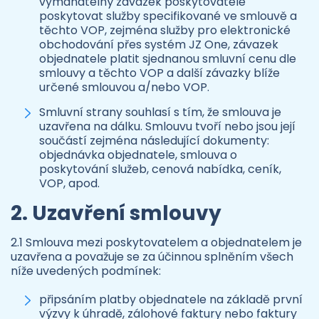
vymahatelný závazek poskytovatele
poskytovat služby specifikované ve smlouvě a
těchto VOP, zejména služby pro elektronické
obchodování přes systém JZ One, závazek
objednatele platit sjednanou smluvní cenu dle
smlouvy a těchto VOP a další závazky blíže
určené smlouvou a/nebo VOP.
Smluvní strany souhlasí s tím, že smlouva je
uzavřena na dálku. Smlouvu tvoří nebo jsou její
součástí zejména následující dokumenty:
objednávka objednatele, smlouva o
poskytování služeb, cenová nabídka, ceník,
VOP, apod.
2. Uzavření smlouvy
2.1 Smlouva mezi poskytovatelem a objednatelem je
uzavřena a považuje se za účinnou splněním všech
níže uvedených podmínek:
připsáním platby objednatele na základě první
výzvy k úhradě, zálohové faktury nebo faktury