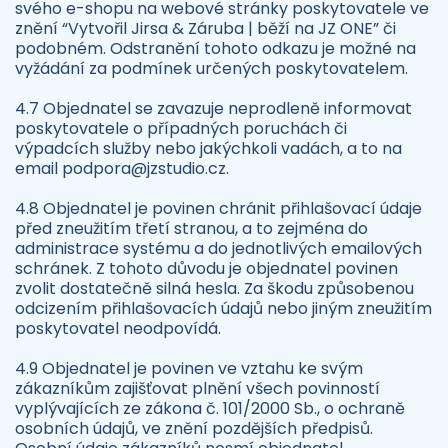
svého e-shopu na webové stránky poskytovatele ve
znění “Vytvořil Jirsa & Záruba | běží na JZ ONE” či
podobném. Odstranění tohoto odkazu je možné na
vyžádání za podmínek určených poskytovatelem.
4.7 Objednatel se zavazuje neprodleně informovat
poskytovatele o případných poruchách či
výpadcích služby nebo jakýchkoli vadách, a to na
email podpora@jzstudio.cz.
4.8 Objednatel je povinen chránit přihlašovací údaje
před zneužitím třetí stranou, a to zejména do
administrace systému a do jednotlivých emailových
schránek. Z tohoto důvodu je objednatel povinen
zvolit dostatečně silná hesla. Za škodu způsobenou
odcizením přihlašovacích údajů nebo jiným zneužitím
poskytovatel neodpovídá.
4.9 Objednatel je povinen ve vztahu ke svým
zákazníkům zajišťovat plnění všech povinností
vyplývajících ze zákona č. 101/2000 Sb., o ochraně
osobních údajů, ve znění pozdějších předpisů.