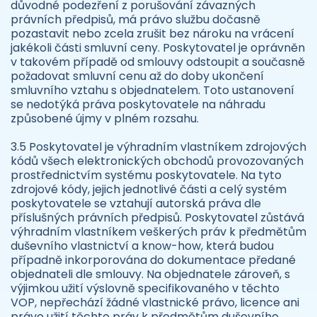
důvodné podezření z porušování závazných
právních předpisů, má právo službu dočasně
pozastavit nebo zcela zrušit bez nároku na vrácení
jakékoli části smluvní ceny. Poskytovatel je oprávněn
v takovém případě od smlouvy odstoupit a současně
požadovat smluvní cenu až do doby ukončení
smluvního vztahu s objednatelem. Toto ustanovení
se nedotýká práva poskytovatele na náhradu
způsobené újmy v plném rozsahu.
3.5 Poskytovatel je výhradním vlastníkem zdrojových
kódů všech elektronických obchodů provozovaných
prostřednictvím systému poskytovatele. Na tyto
zdrojové kódy, jejich jednotlivé části a celý systém
poskytovatele se vztahují autorská práva dle
příslušných právních předpisů. Poskytovatel zůstává
výhradním vlastníkem veškerých práv k předmětům
duševního vlastnictví a know-how, která budou
případně inkorporována do dokumentace předané
objednateli dle smlouvy. Na objednatele zároveň, s
výjimkou užití výslovně specifikovaného v těchto
VOP, nepřechází žádné vlastnické právo, licence ani
právo užití těchto práv k předmětům duševního