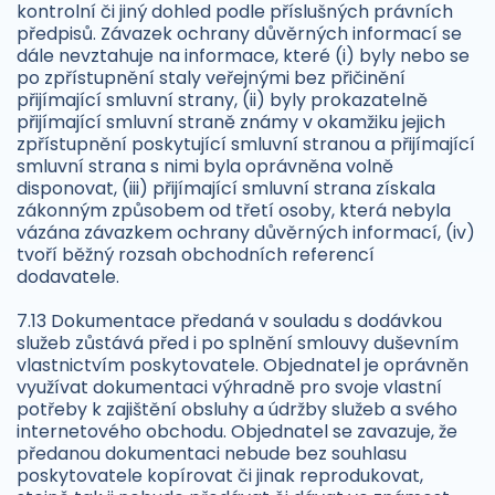
kontrolní či jiný dohled podle příslušných právních
předpisů. Závazek ochrany důvěrných informací se
dále nevztahuje na informace, které (i) byly nebo se
po zpřístupnění staly veřejnými bez přičinění
přijímající smluvní strany, (ii) byly prokazatelně
přijímající smluvní straně známy v okamžiku jejich
zpřístupnění poskytující smluvní stranou a přijímající
smluvní strana s nimi byla oprávněna volně
disponovat, (iii) přijímající smluvní strana získala
zákonným způsobem od třetí osoby, která nebyla
vázána závazkem ochrany důvěrných informací, (iv)
tvoří běžný rozsah obchodních referencí
dodavatele.
7.13 Dokumentace předaná v souladu s dodávkou
služeb zůstává před i po splnění smlouvy duševním
vlastnictvím poskytovatele. Objednatel je oprávněn
využívat dokumentaci výhradně pro svoje vlastní
potřeby k zajištění obsluhy a údržby služeb a svého
internetového obchodu. Objednatel se zavazuje, že
předanou dokumentaci nebude bez souhlasu
poskytovatele kopírovat či jinak reprodukovat,