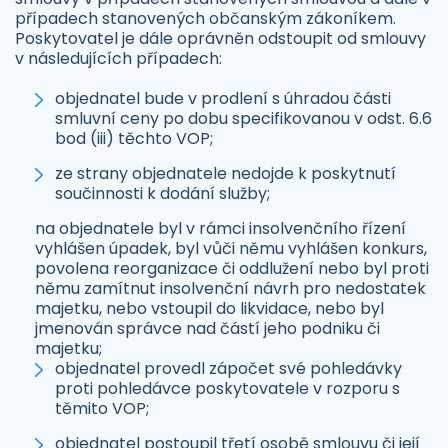
případech stanovených občanským zákoníkem.
Poskytovatel je dále oprávněn odstoupit od smlouvy
v následujících případech:
objednatel bude v prodlení s úhradou části
smluvní ceny po dobu specifikovanou v odst. 6.6
bod (iii) těchto VOP;
ze strany objednatele nedojde k poskytnutí
součinnosti k dodání služby;
na objednatele byl v rámci insolvenčního řízení
vyhlášen úpadek, byl vůči němu vyhlášen konkurs,
povolena reorganizace či oddlužení nebo byl proti
němu zamítnut insolvenční návrh pro nedostatek
majetku, nebo vstoupil do likvidace, nebo byl
jmenován správce nad částí jeho podniku či
majetku;
objednatel provedl zápočet své pohledávky
proti pohledávce poskytovatele v rozporu s
těmito VOP;
objednatel postoupil třetí osobě smlouvu či její