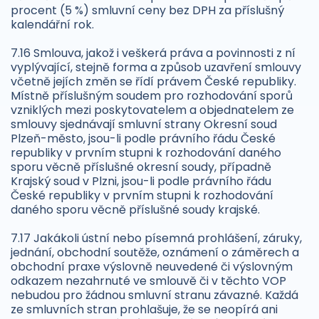
procent (5 %) smluvní ceny bez DPH za příslušný
kalendářní rok.
7.16 Smlouva, jakož i veškerá práva a povinnosti z ní
vyplývající, stejně forma a způsob uzavření smlouvy
včetně jejích změn se řídí právem České republiky.
Místně příslušným soudem pro rozhodování sporů
vzniklých mezi poskytovatelem a objednatelem ze
smlouvy sjednávají smluvní strany Okresní soud
Plzeň-město, jsou-li podle právního řádu České
republiky v prvním stupni k rozhodování daného
sporu věcně příslušné okresní soudy, případně
Krajský soud v Plzni, jsou-li podle právního řádu
České republiky v prvním stupni k rozhodování
daného sporu věcně příslušné soudy krajské.
7.17 Jakákoli ústní nebo písemná prohlášení, záruky,
jednání, obchodní soutěže, oznámení o záměrech a
obchodní praxe výslovně neuvedené či výslovným
odkazem nezahrnuté ve smlouvě či v těchto VOP
nebudou pro žádnou smluvní stranu závazné. Každá
ze smluvních stran prohlašuje, že se neopírá ani