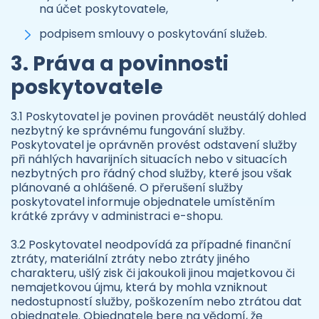
na účet poskytovatele,
podpisem smlouvy o poskytování služeb.
3. Práva a povinnosti
poskytovatele
3.1 Poskytovatel je povinen provádět neustálý dohled
nezbytný ke správnému fungování služby.
Poskytovatel je oprávněn provést odstavení služby
při náhlých havarijních situacích nebo v situacích
nezbytných pro řádný chod služby, které jsou však
plánované a ohlášené. O přerušení služby
poskytovatel informuje objednatele umístěním
krátké zprávy v administraci e-shopu.
3.2 Poskytovatel neodpovídá za případné finanční
ztráty, materiální ztráty nebo ztráty jiného
charakteru, ušlý zisk či jakoukoli jinou majetkovou či
nemajetkovou újmu, která by mohla vzniknout
nedostupností služby, poškozením nebo ztrátou dat
objednatele. Objednatele bere na vědomí, že