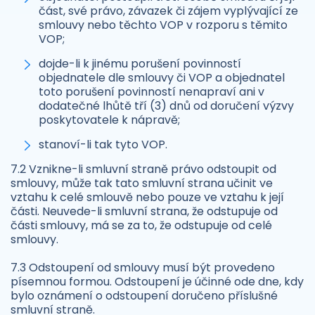
část, své právo, závazek či zájem vyplývající ze
smlouvy nebo těchto VOP v rozporu s těmito
VOP;
dojde-li k jinému porušení povinností
objednatele dle smlouvy či VOP a objednatel
toto porušení povinností nenapraví ani v
dodatečné lhůtě tří (3) dnů od doručení výzvy
poskytovatele k nápravě;
stanoví-li tak tyto VOP.
7.2 Vznikne-li smluvní straně právo odstoupit od
smlouvy, může tak tato smluvní strana učinit ve
vztahu k celé smlouvě nebo pouze ve vztahu k její
části. Neuvede-li smluvní strana, že odstupuje od
části smlouvy, má se za to, že odstupuje od celé
smlouvy.
7.3 Odstoupení od smlouvy musí být provedeno
písemnou formou. Odstoupení je účinné ode dne, kdy
bylo oznámení o odstoupení doručeno příslušné
smluvní straně.