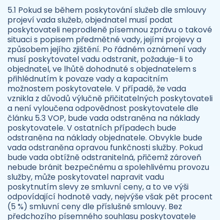
5.1 Pokud se během poskytování služeb dle smlouvy
projeví vada služeb, objednatel musí podat
poskytovateli neprodleně písemnou zprávu o takové
situaci s popisem předmětné vady, jejími projevy a
způsobem jejího zjištění. Po řádném oznámení vady
musí poskytovatel vadu odstranit, požaduje-li to
objednatel, ve lhůtě dohodnuté s objednatelem s
přihlédnutím k povaze vady a kapacitním
možnostem poskytovatele. V případě, že vada
vznikla z důvodů výlučně přičitatelných poskytovateli
a není vyloučena odpovědnost poskytovatele dle
článku 5.3 VOP, bude vada odstraněna na náklady
poskytovatele. V ostatních případech bude
odstraněna na náklady objednatele. Obvykle bude
vada odstraněna opravou funkčnosti služby. Pokud
bude vada obtížně odstranitelná, přičemž zároveň
nebude bránit bezpečnému a spolehlivému provozu
služby, může poskytovatel napravit vadu
poskytnutím slevy ze smluvní ceny, a to ve výši
odpovídající hodnotě vady, nejvýše však pět procent
(5 %) smluvní ceny dle příslušné smlouvy. Bez
předchozího písemného souhlasu poskytovatele