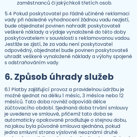
zaměstnanců či jakýchkoli třetích osob.
5.4 Pokud poskytovatel po řádně učiněné reklamaci
vady při následné vyhodnocení žádnou vadu nezjistí,
bude objednatel povinen nahradit poskytovateli
veškeré náklady a výdaje vynaložené do této doby
poskytovatelem v souvislosti s reklamovanou vadou.
Jestliže se zjistí, že za vadu není poskytovatel
odpovědný, objednatel bude povinen poskytovateli
uhradit veškeré vynaložené náklady a výlohy spojené
s odstraňováním vady.
6. Způsob úhrady služeb
6.1 Platby zajišťující provoz a pravidelnou údržbu je
možné sjednat na délku 1 měsíc, 3 měsíce nebo 12
měsíců. Tato doba rovněž odpovídá délce
zúčtovacího období. Sjednaná doba trvání smlouvy
je uvedena ve smlouvě, přičemž tato doba se
automaticky opakovaně prodlužuje o stejnou dobu,
na jakou byla původně smlouva sjednána, pokud
jedna smluvní strana výslovně neoznámí druhé