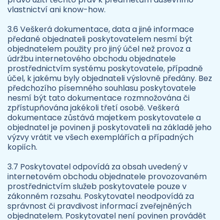
vlastnictví ani know-how.
3.6 Veškerá dokumentace, data a jiné informace
předané objednateli poskytovatelem nesmí být
objednatelem použity pro jiný účel než provoz a
údržbu internetového obchodu objednatele
prostřednictvím systému poskytovatele, případně
účel, k jakému byly objednateli výslovně předány. Bez
předchozího písemného souhlasu poskytovatele
nesmí být tato dokumentace rozmnožována či
zpřístupňována jakékoli třetí osobě. Veškerá
dokumentace zůstává majetkem poskytovatele a
objednatel je povinen ji poskytovateli na základě jeho
výzvy vrátit ve všech exemplářích a případných
kopiích.
3.7 Poskytovatel odpovídá za obsah uvedený v
internetovém obchodu objednatele provozovaném
prostřednictvím služeb poskytovatele pouze v
zákonném rozsahu. Poskytovatel neodpovídá za
správnost či pravdivost informací zveřejněných
objednatelem. Poskytovatel není povinen provádět