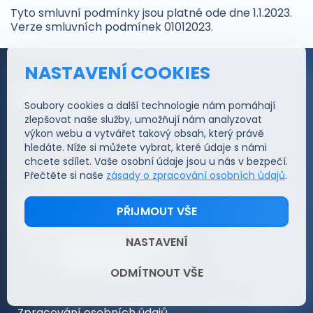
Tyto smluvní podmínky jsou platné ode dne 1.1.2023.
Verze smluvních podmínek 01012023.
NASTAVENÍ COOKIES
Jirsa & Záruba s.r.o.
Soubory cookies a další technologie nám pomáhají
Husinecká 903/10, Žižkov,
zlepšovat naše služby, umožňují nám analyzovat
130 00 Praha 3
výkon webu a vytvářet takový obsah, který právě
hledáte. Níže si můžete vybrat, které údaje s námi
chcete sdílet. Vaše osobní údaje jsou u nás v bezpečí.
IČ: 05348633
Přečtěte si naše
zásady o zpracování osobních údajů
.
DIČ: CZ05348633
jakub@j-z.cz
PŘIJMOUT VŠE
@JirsaZaruba
Informace
NASTAVENÍ
Funkce
ODMÍTNOUT VŠE
Cena
Prodejní kanály
Reference
Zpracování osobních údajů