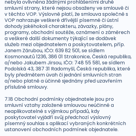
nebyla ovlivněna žádnými prohlášeními druhé
smluvní strany, které nejsou obsaženy ve smlouvě či
v těchto VOP. Výslovně platí, že smlouva společně s
VOP nahrazuje veškeré dřívější písemné či ústní
dohody jakéhokoli charakteru, závazky, plány,
programy, obchodní soutěže, oznámení o záměrech
a veškeré další dokumenty týkající se dodávek
služeb mezi objednatelem a poskytovatelem, příp.
Janem Zárubou, IČO: 639 82 501, se sídlem
Kosmonautů 1236, 386 01 Strakonice, Česká republika,
a/nebo Jakubem Jirsou, IČO: 748 55 581, se sídlem
Podolská 43, 387 31 Radomyšl, Česká republika, které
byly předmětem úvah či jednání smluvních stran
a/nebo platně a účinně sjednány před uzavřením
příslušné smlouvy.
7.18 Obchodní podmínky objednatele jsou pro
smluvní vztahy založené smlouvou neúčinné a
neaplikovatelné s výjimkou případů, kdy
poskytovatel vyjádří svůj předchozí výslovný
písemný souhlas s aplikací vybraných konkrétních
ustanovení obchodních podmínek objednatele.