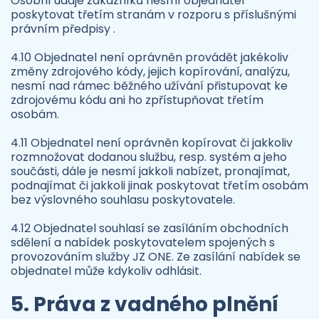
Osobní údaje zákazníků nesmí objednatel
poskytovat třetím stranám v rozporu s příslušnými
právním předpisy .
4.10 Objednatel není oprávněn provádět jakékoliv
změny zdrojového kódy, jejich kopírování, analýzu,
nesmí nad rámec běžného užívání přistupovat ke
zdrojovému kódu ani ho zpřístupňovat třetím
osobám.
4.11 Objednatel není oprávněn kopírovat či jakkoliv
rozmnožovat dodanou službu, resp. systém a jeho
součásti, dále je nesmí jakkoli nabízet, pronajímat,
podnajímat či jakkoli jinak poskytovat třetím osobám
bez výslovného souhlasu poskytovatele.
4.12 Objednatel souhlasí se zasíláním obchodních
sdělení a nabídek poskytovatelem spojených s
provozováním služby JZ ONE. Ze zasílání nabídek se
objednatel může kdykoliv odhlásit.
5. Práva z vadného plnění