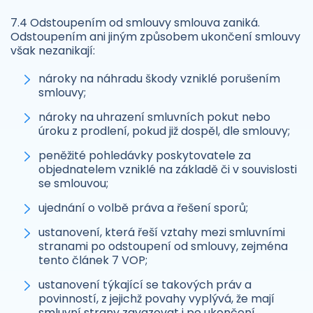
7.4 Odstoupením od smlouvy smlouva zaniká.
Odstoupením ani jiným způsobem ukončení smlouvy
však nezanikají:
nároky na náhradu škody vzniklé porušením
smlouvy;
nároky na uhrazení smluvních pokut nebo
úroku z prodlení, pokud již dospěl, dle smlouvy;
peněžité pohledávky poskytovatele za
objednatelem vzniklé na základě či v souvislosti
se smlouvou;
ujednání o volbě práva a řešení sporů;
ustanovení, která řeší vztahy mezi smluvními
stranami po odstoupení od smlouvy, zejména
tento článek 7 VOP;
ustanovení týkající se takových práv a
povinností, z jejichž povahy vyplývá, že mají
smluvní strany zavazovat i po ukončení