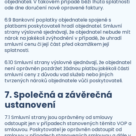
objednateli. V takovém případě běží lhůta splatnosti
ode dne doručení nové opravené faktury.
6.9 Bankovní poplatky objednatele spojené s
platbami poskytovateli hradí objednatel. Smluvní
strany výslovně sjednávají, že objednatel nebude mít
nárok na jakékoli zvýhodnění v případě, že uhradí
smluvní cenu či její část před okamžikem její
splatnosti.
6.10 Smluvní strany výslovně sjednávají, že objednatel
není oprávněn pozdržet žádnou platbu jakékoli části
smluvní ceny z důvodu vad služeb nebo jiných
tvrzených nároků objednatele vůči poskytovateli.
7. Společná a závěrečná
ustanovení
7.1 Smluvní strany jsou oprávněny od smlouvy
odstoupit jen v případech stanovených těmito VOP a
smlouvou. Poskytovatel je oprávněn odstoupit od
smlouvy v případech stanovených smlouvou a dále v