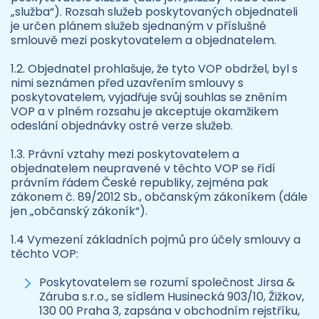
„služba“). Rozsah služeb poskytovaných objednateli
je určen plánem služeb sjednaným v příslušné
smlouvě mezi poskytovatelem a objednatelem.
1.2. Objednatel prohlašuje, že tyto VOP obdržel, byl s
nimi seznámen před uzavřením smlouvy s
poskytovatelem, vyjadřuje svůj souhlas se zněním
VOP a v plném rozsahu je akceptuje okamžikem
odeslání objednávky ostré verze služeb.
1.3. Právní vztahy mezi poskytovatelem a
objednatelem neupravené v těchto VOP se řídí
právním řádem České republiky, zejména pak
zákonem č. 89/2012 Sb., občanským zákoníkem (dále
jen „občanský zákoník“).
1.4 Vymezení základních pojmů pro účely smlouvy a
těchto VOP:
Poskytovatelem se rozumí společnost Jirsa &
Záruba s.r.o., se sídlem Husinecká 903/10, Žižkov,
130 00 Praha 3, zapsána v obchodním rejstříku,