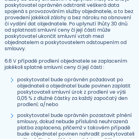
poskytovatel oprávněn odstranit veškerá data
spojená s provozováním služby objednatele, a to bez
provedení jakékoli zálohy a bez nároku na obnovení
či vydání dat objednatele. Po uplynutí lhůty 30 dnů
od splatnosti smluvní ceny či její části může
poskytovatel ukončit smluvní vztah mezi
objednatelem a poskytovatelem odstoupením od
smlouvy.
6.6 V případě prodlení objednatele se zaplacením
jakékoli splatné smluvní ceny či její části :
poskytovatel bude oprávněn požadovat po
objednateli a objednatel bude povinen zaplatit
poskytovateli smluvní úrok z prodlení ve výši
0,05 % z dlužné částky za každý započatý den
prodlení; a/nebo
poskytovatel bude oprávněn pozastavit plnění
smlouvy, dokud nebude příslušná neuhrazená
platba zaplacena, přičemž v takovém případě
bude objednatel povinen nahradit poskytovateli