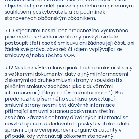
objednatel provádět pouze s předchozím písemným
souhlasem poskytovatele a za podmínek
stanovených občanským zákoníkem.
7.11 Objednatel nesmí bez předchozího výslovného
písemného schválení ze strany poskytovatele
postoupit třetí osobě smlouvu ani žádnou její část, ani
žádné své právo, závazek či zájem vyplývající ze
smlouvy a/nebo těchto VOP.
7.12 Nestanoví-li smlouva jinak, budou smluvní strany
s veškerými dokumenty, daty a jinými informacemi
získanými od druhé smluvní strany v souvislosti s
plněním smlouvy zacházet jako s důvěrnými
informacemi (dále jen „důvěrné informace“). Bez
předchozího písemného souhlasu poskytující
smluvní strany nesmí být důvěrné informace
přijímající smluvní stranou poskytnuty třetím
osobám. Závazek ochrany důvěrných informací se
nevztahuje na subdodavatele poskytovatele a dále
správní či jiné veřejnoprávní orgány či autority v
případě, kdy vykonávají zákonem stanovený