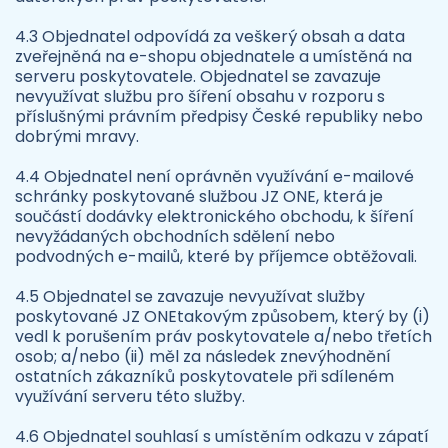
4.3 Objednatel odpovídá za veškerý obsah a data
zveřejněná na e-shopu objednatele a umístěná na
serveru poskytovatele. Objednatel se zavazuje
nevyužívat službu pro šíření obsahu v rozporu s
příslušnými právním předpisy České republiky nebo
dobrými mravy.
4.4 Objednatel není oprávněn využívání e-mailové
schránky poskytované službou JZ ONE, která je
součástí dodávky elektronického obchodu, k šíření
nevyžádaných obchodních sdělení nebo
podvodných e-mailů, které by příjemce obtěžovali.
4.5 Objednatel se zavazuje nevyužívat služby
poskytované JZ ONEtakovým způsobem, který by (i)
vedl k porušením práv poskytovatele a/nebo třetích
osob; a/nebo (ii) měl za následek znevýhodnění
ostatních zákazníků poskytovatele při sdíleném
využívání serveru této služby.
4.6 Objednatel souhlasí s umístěním odkazu v zápatí