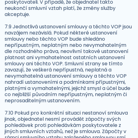
poskytovateli. V případě, že objednatel takto
neukončí smluvní vztah platí, že změny služby
akceptuje.
7.9 Jednotlivá ustanovení smlouvy a těchto VOP jsou
navzájem nezávislá. Pokud některé ustanovení
smlouvy nebo těchto VOP bude shledáno
nepřípustným, neplatným nebo nevymahatelným
dle rozhodného práva, neovlivní takové ustanovení
platnost ani vymahatelnost ostatních ustanovení
smlouvy ani těchto VOP. Smluvní strany se tímto
zavazují, že veškerá nepřípustná, neplatná a
nevymahatelná ustanovení smlouvy a těchto VOP
nahradí ustanoveními a podmínkami přípustnými,
platnými a vymahatelnými, jejichž smysl a účel bude
co nejbližší původním nepřípustným, neplatným či
neprosaditelným ustanovením.
7.10 Pokud pro konkrétní situaci nestanoví smlouva
jinak, objednatel nesmí provádět zápočty svých
pohledávek proti pohledávkám poskytovatele z
jiných smluvních vztahů, než je smlouva. Zápočty v
rámci smluvního vztahu založeného smlouvou smí