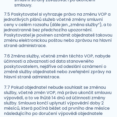
smlouvy.
7.5 Poskytovatel si vyhrazuje právo na změnu VOP a
jednotlivých plánů služeb včetně změny smluvní
ceny v celém rozsahu (dále jen „změna služby“), a to
jednostranně bez předchozího upozornění.
Poskytovatel je povinen oznámit objednateli takovou
změnu elektronickou poštou nebo zprávou na hlavní
straně administrace.
7.6 Změna služby, včetně změn těchto VOP, nabyde
účinnosti a závaznosti od data stanoveného
poskytovatelem, nejdříve od odeslání oznámení o
změně služby objednateli nebo zveřejnění zprávy na
hlavní straně administrace.
7.7 Pokud objednatel nebude souhlasit se změnou
služby, včetně změn VOP, má právo ukončit smlouvu
výpovědí, a to ve lhůtě 14 dnů od účinnosti změny
služby. Smlouva končí uplynutí výpovědní doby 2
měsíců, která počíná běžet od prvního dne měsíce
následujícího po doručení výpovědi objednatele