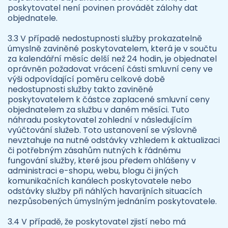
poskytovatel není povinen provádět zálohy dat
objednatele.
3.3 V případě nedostupnosti služby prokazatelně
úmyslně zaviněné poskytovatelem, která je v součtu
za kalendářní měsíc delší než 24 hodin, je objednatel
oprávněn požadovat vrácení části smluvní ceny ve
výši odpovídající poměru celkové době
nedostupnosti služby takto zaviněné
poskytovatelem k částce zaplacené smluvní ceny
objednatelem za službu v daném měsíci. Tuto
náhradu poskytovatel zohlední v následujícím
vyúčtování služeb. Toto ustanovení se výslovně
nevztahuje na nutné odstávky vzhledem k aktualizaci
či potřebným zásahům nutných k řádnému
fungování služby, které jsou předem ohlášeny v
administraci e-shopu, webu, blogu či jiných
komunikačních kanálech poskytovatele nebo
odstávky služby při náhlých havarijních situacích
nezpůsobených úmyslným jednáním poskytovatele.
3.4 V případě, že poskytovatel zjistí nebo má