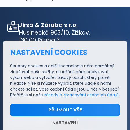
Jirsa & Záruba s.r.o.
Husinecká 903/10, Žižkov,
130 00 Praha 3
NASTAVENÍ COOKIES
IČ: 05348633
DIČ: CZ05348633
Soubory cookies a další technologie nám pomáhají
jakub@j-z.cz
zlepšovat naše služby, umožňují nám analyzovat
výkon webu a vytvářet takový obsah, který právě
@JirsaZaruba
hledáte. Níže si můžete vybrat, které údaje s námi
Informace
chcete sdílet. Vaše osobní údaje jsou u nás v bezpečí.
Funkce
Přečtěte si naše
zásady o zpracování osobních údajů
.
Cena
Prodejní kanály
PŘIJMOUT VŠE
Reference
Zpracování osobních údajů
Katalog zboží
Obchodní podmínky
Affiliate program
NASTAVENÍ
Nastavení cookies