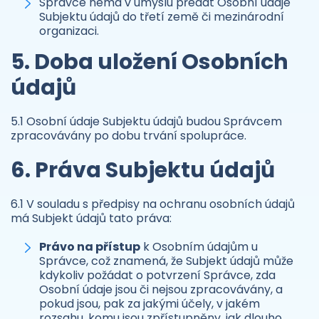
Správce nemá v úmyslu předat Osobní údaje
Subjektu údajů do třetí země či mezinárodní
organizaci.
5. Doba uložení Osobních
údajů
5.1 Osobní údaje Subjektu údajů budou Správcem
zpracovávány po dobu trvání spolupráce.
6. Práva Subjektu údajů
6.1 V souladu s předpisy na ochranu osobních údajů
má Subjekt údajů tato práva:
Právo na přístup
k Osobním údajům u
Správce, což znamená, že Subjekt údajů může
kdykoliv požádat o potvrzení Správce, zda
Osobní údaje jsou či nejsou zpracovávány, a
pokud jsou, pak za jakými účely, v jakém
rozsahu, komu jsou zpřístupněny, jak dlouho