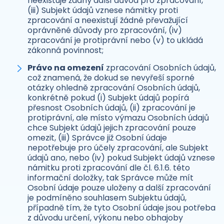
neexistuje žádný další důvod pro zpracování,
(iii) Subjekt údajů vznese námitky proti
zpracování a neexistují žádné převažující
oprávněné důvody pro zpracování, (iv)
zpracování je protiprávní nebo (v) to ukládá
zákonná povinnost;
Právo na omezení
zpracování Osobních údajů,
což znamená, že dokud se nevyřeší sporné
otázky ohledně zpracování Osobních údajů,
konkrétně pokud (i) Subjekt údajů popírá
přesnost Osobních údajů, (ii) zpracování je
protiprávní, ale místo výmazu Osobních údajů
chce Subjekt údajů jejich zpracování pouze
omezit, (iii) Správce již Osobní údaje
nepotřebuje pro účely zpracování, ale Subjekt
údajů ano, nebo (iv) pokud Subjekt údajů vznese
námitku proti zpracování dle čl. 6.1.6. této
informační doložky, tak Správce může mít
Osobní údaje pouze uloženy a další zpracování
je podmíněno souhlasem Subjektu údajů,
případně tím, že tyto Osobní údaje jsou potřeba
z důvodu určení, výkonu nebo obhajoby