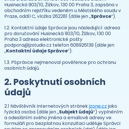
Husinecká 903/10, Žižkov, 130 00 Praha 3, zapsána v
obchodním rejstříku vedeném u Městského soudu v
Praze, oddíl C, vložka 262281 (dále jen „
Správce
“).
1.2. Kontaktní údaje Správce jsou následující: adresa
pro doručování Husinecká 903/10, Žižkov, 130 00
Praha 3 adresa elektronické pošty
podpora@jzstudio.cz telefon 608926139 (dále jen
„
Kontaktní údaje Správce
“).
1.3. PSprávce nejmenoval pověřence pro ochranu
osobních údajů.
2. Poskytnutí osobních
údajů
2.1 Návštěvník internetových stránek
jzone.cz
jako
fyzická osoba (dále jen „
Subjekt údajů
“) vyplněním
a odesláním svého jména a emailové adresy ve
formuláři pro bezplatnou konzultaci uděluje Správci